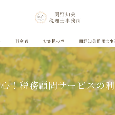
容
料金表
お客様の声
関野知美税理士事
確定申告
相談
安心！税務顧問サービスの利
税務
記帳
決算